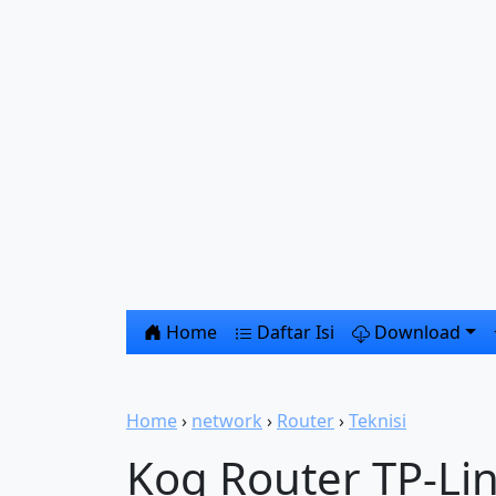
Home
Daftar Isi
Download
Home
›
network
›
Router
›
Teknisi
Koq Router TP-Li