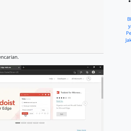
B
y
Pe
Ja
encarian.