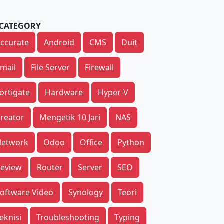
CATEGORY
ccurate
Android
CMS
Duit
mail
File Server
Firewall
ortigate
Hardware
Hyper-V
reator
Mengetik 10 Jari
NAS
Network
Odoo
Office
Python
eview
Router
Server
SEO
oftware Video
Synology
Teori
eknisi
Troubleshooting
Typing