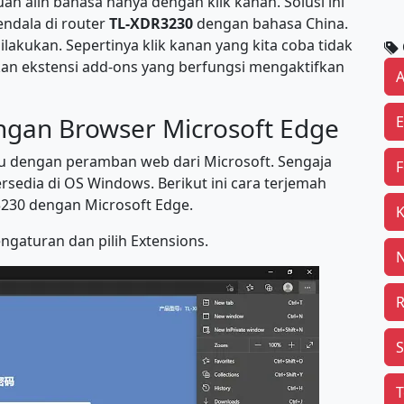
alih bahasa hanya dengan klik kanan. Solusi ini
endala di router
TL-XDR3230
dengan bahasa China.
ilakukan. Sepertinya klik kanan yang kita coba tidak
ukan ekstensi add-ons yang berfungsi mengaktifkan
A
ngan Browser Microsoft Edge
E
tu dengan peramban web dari Microsoft. Sengaja
F
sedia di OS Windows. Berikut ini cara terjemah
3230 dengan Microsoft Edge.
K
engaturan dan pilih Extensions.
R
S
T