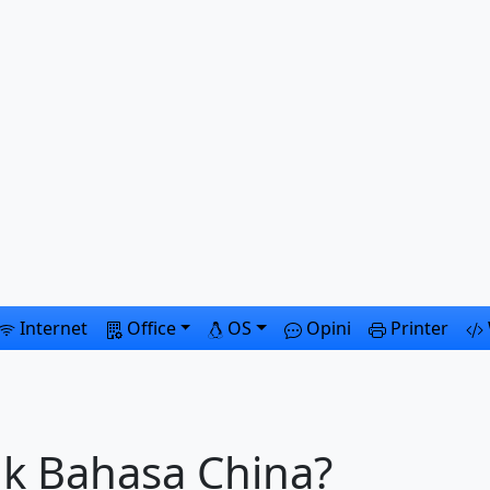
Internet
Office
OS
Opini
Printer
nk Bahasa China?