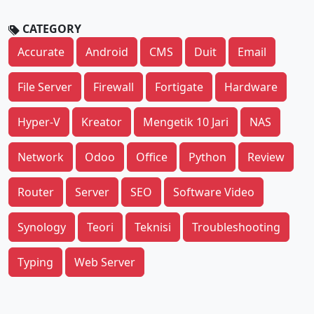
CATEGORY
Accurate
Android
CMS
Duit
Email
File Server
Firewall
Fortigate
Hardware
Hyper-V
Kreator
Mengetik 10 Jari
NAS
Network
Odoo
Office
Python
Review
Router
Server
SEO
Software Video
Synology
Teori
Teknisi
Troubleshooting
Typing
Web Server