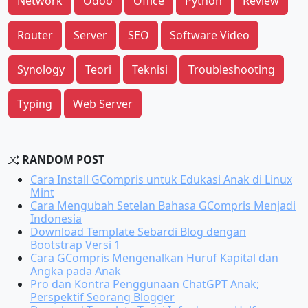
Network
Odoo
Office
Python
Review
Router
Server
SEO
Software Video
Synology
Teori
Teknisi
Troubleshooting
Typing
Web Server
RANDOM POST
Cara Install GCompris untuk Edukasi Anak di Linux
Mint
Cara Mengubah Setelan Bahasa GCompris Menjadi
Indonesia
Download Template Sebardi Blog dengan
Bootstrap Versi 1
Cara GCompris Mengenalkan Huruf Kapital dan
Angka pada Anak
Pro dan Kontra Penggunaan ChatGPT Anak;
Perspektif Seorang Blogger