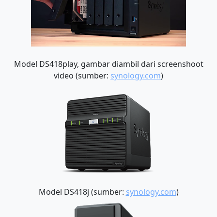
Model DS418play, gambar diambil dari screenshoot
video (sumber:
synology.com
)
Model DS418j (sumber:
synology.com
)