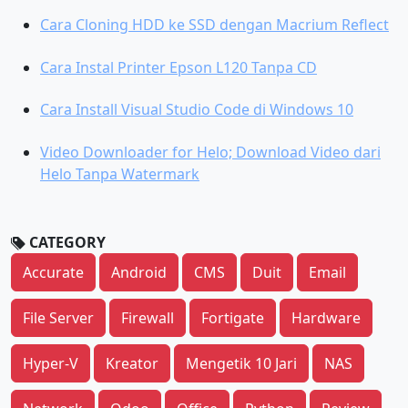
Cara Cloning HDD ke SSD dengan Macrium Reflect
Cara Instal Printer Epson L120 Tanpa CD
Cara Install Visual Studio Code di Windows 10
Video Downloader for Helo; Download Video dari
Helo Tanpa Watermark
CATEGORY
Accurate
Android
CMS
Duit
Email
File Server
Firewall
Fortigate
Hardware
Hyper-V
Kreator
Mengetik 10 Jari
NAS