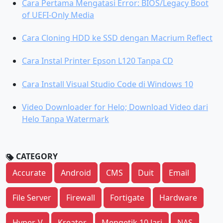
Cara Pertama Mengatasi Error: BIOS/Legacy Boot
of UEFI-Only Media
Cara Cloning HDD ke SSD dengan Macrium Reflect
Cara Instal Printer Epson L120 Tanpa CD
Cara Install Visual Studio Code di Windows 10
Video Downloader for Helo; Download Video dari
Helo Tanpa Watermark
CATEGORY
Accurate
Android
CMS
Duit
Email
File Server
Firewall
Fortigate
Hardware
Hyper-V
Kreator
Mengetik 10 Jari
NAS