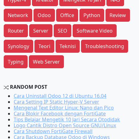
Network
Odoo
Office
Python
Review
Router
Server
SEO
Software Video
Synology
Teori
Teknisi
Troubleshooting
Typing
Web Server
RANDOM POST
Cara Uninstall Odoo 12 di Ubuntu 16.04
Cara Setting IP Static Hyper-V Server
Mengenal Text Editor Linux: Nano dan Pico
Cara Blokir Facebook dengan FortiGate
Tips Belajar Mengetik 10 Jari Secara Otodidak
Logo Cantik Distro Open Source GNU/Linux
Cara Shutdown FortiGate Firewall
Cara Backup Database Odoo di Windows