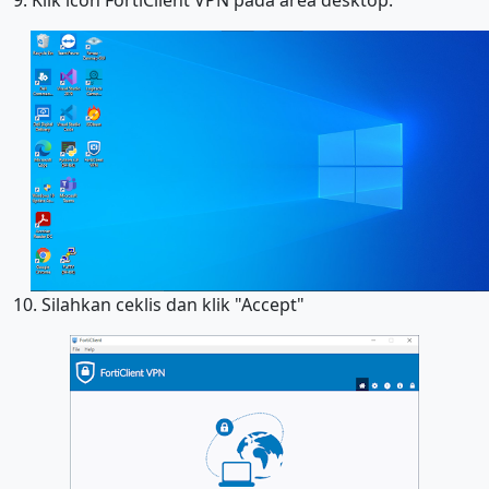
9. Klik icon FortiClient VPN pada area desktop.
10. Silahkan ceklis dan klik "Accept"