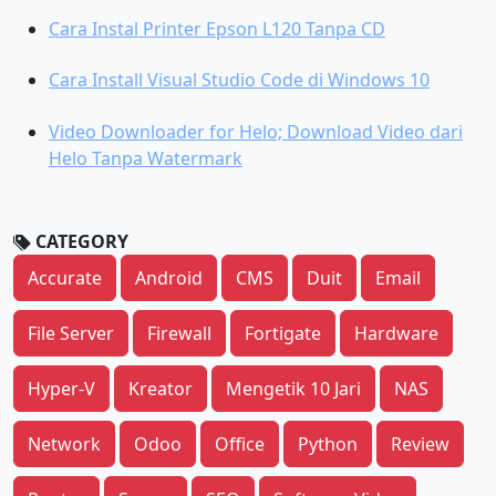
Cara Instal Printer Epson L120 Tanpa CD
Cara Install Visual Studio Code di Windows 10
Video Downloader for Helo; Download Video dari
Helo Tanpa Watermark
CATEGORY
Accurate
Android
CMS
Duit
Email
File Server
Firewall
Fortigate
Hardware
Hyper-V
Kreator
Mengetik 10 Jari
NAS
Network
Odoo
Office
Python
Review