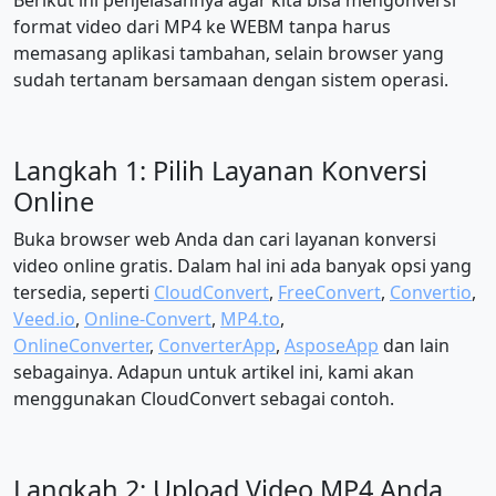
Berikut ini penjelasannya agar kita bisa mengonversi
format video dari MP4 ke WEBM tanpa harus
memasang aplikasi tambahan, selain browser yang
sudah tertanam bersamaan dengan sistem operasi.
Langkah 1: Pilih Layanan Konversi
Online
Buka browser web Anda dan cari layanan konversi
video online gratis. Dalam hal ini ada banyak opsi yang
tersedia, seperti
CloudConvert
,
FreeConvert
,
Convertio
,
Veed.io
,
Online-Convert
,
MP4.to
,
OnlineConverter
,
ConverterApp
,
AsposeApp
dan lain
sebagainya. Adapun untuk artikel ini, kami akan
menggunakan CloudConvert sebagai contoh.
Langkah 2: Upload Video MP4 Anda