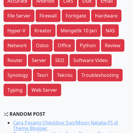
Accurate
Android
CMS
Duit
Email
File Server
Firewall
Fortigate
Hardware
Hyper-V
Kreator
Mengetik 10 Jari
NAS
Network
Odoo
Office
Python
Review
Router
Server
SEO
Software Video
Synology
Teori
Teknisi
Troubleshooting
Typing
Web Server
RANDOM POST
Cara Pasang Checkbox Sun/Moon Natalia-FS di
Theme Blogger