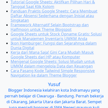
Tutorial Google Sheets: Aktifkan Pilihan Hari &
Tanggal Saat Klik Kolom
Panduan Praktis Google Sheets: Cara Membuat
Daftar Absensi Sederhana dengan Inisial atau
Singkatan
Framework Alternatif Selain Bootstrap dan
Halfmoon untuk Theme Blogspot
Google Sheets untuk Stock Opname Gratis: Solusi
untuk Manajemen Inventaris UMKM Anda
Ikon Hamburger: Fungsi dan Sejarahnya dalam
Dunia Digital
Kerja dari Mana Saja! Gini Cara Mudah Masuk
Google Sheets dari HP atau Komputer
Mengenal Google Sheets: Solusi Mudah untuk
UMKM dalam mengelola Data dan Keuangan
Cara Pasang Kode Tailwind Simple Responsive
Navigation ke dalam Theme Blogger
Yusuf
Blogger Indonesia kelahiran kota Indramayu yang
pernah belajar di Ciwaruga - Bandung. Pernah bekerja
di Cikarang, Jakarta Utara dan Jakarta Barat. Sempet
juga menjadi honorer di SMA Negeri maupun kuli