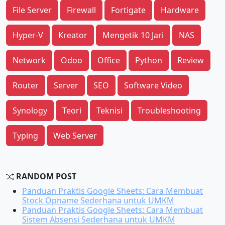
File Server
Firewall
Fortigate
Hardware
Hyper-V
Kreator
Mengetik 10 Jari
NAS
Network
Odoo
Office
Python
Review
Router
Server
SEO
Software Video
Synology
Teori
Teknisi
Troubleshooting
Typing
Web Server
RANDOM POST
Panduan Praktis Google Sheets: Cara Membuat
Stock Opname Sederhana untuk UMKM
Panduan Praktis Google Sheets: Cara Membuat
Sistem Absensi Sederhana untuk UMKM