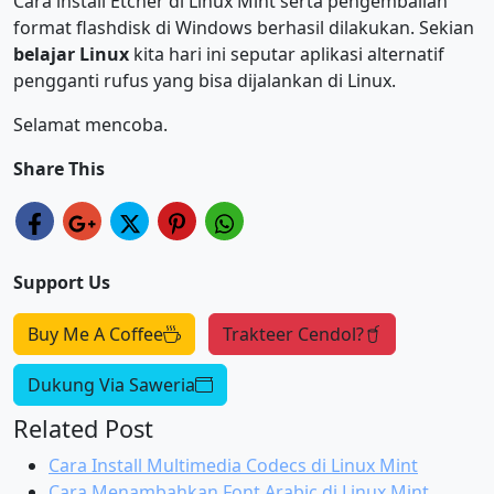
Cara install Etcher di Linux Mint serta pengembalian
format flashdisk di Windows berhasil dilakukan. Sekian
belajar Linux
kita hari ini seputar aplikasi alternatif
pengganti rufus yang bisa dijalankan di Linux.
Selamat mencoba.
Share This
Support Us
Buy Me A Coffee
Trakteer Cendol?
Dukung Via Saweria
Related Post
Cara Install Multimedia Codecs di Linux Mint
Cara Menambahkan Font Arabic di Linux Mint