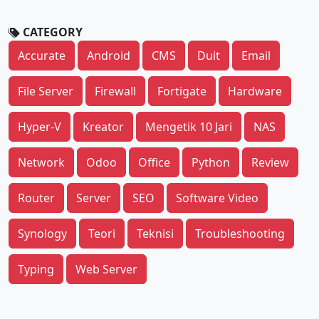
CATEGORY
Accurate
Android
CMS
Duit
Email
File Server
Firewall
Fortigate
Hardware
Hyper-V
Kreator
Mengetik 10 Jari
NAS
Network
Odoo
Office
Python
Review
Router
Server
SEO
Software Video
Synology
Teori
Teknisi
Troubleshooting
Typing
Web Server