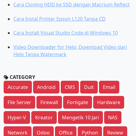
Cara Cloning HDD ke SSD dengan Macrium Reflect
Cara Instal Printer Epson L120 Tanpa CD
Cara Install Visual Studio Code di Windows 10
Video Downloader for Helo; Download Video dari
Helo Tanpa Watermark
CATEGORY
Accurate
Android
CMS
Duit
Email
File Server
Firewall
Fortigate
Hardware
Hyper-V
Kreator
Mengetik 10 Jari
NAS
Network
Odoo
Office
Python
Review