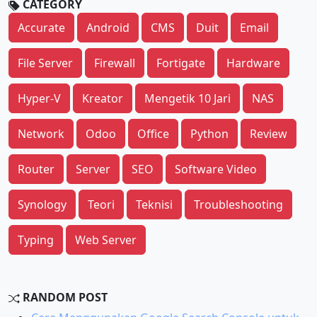
CATEGORY
Accurate
Android
CMS
Duit
Email
File Server
Firewall
Fortigate
Hardware
Hyper-V
Kreator
Mengetik 10 Jari
NAS
Network
Odoo
Office
Python
Review
Router
Server
SEO
Software Video
Synology
Teori
Teknisi
Troubleshooting
Typing
Web Server
RANDOM POST