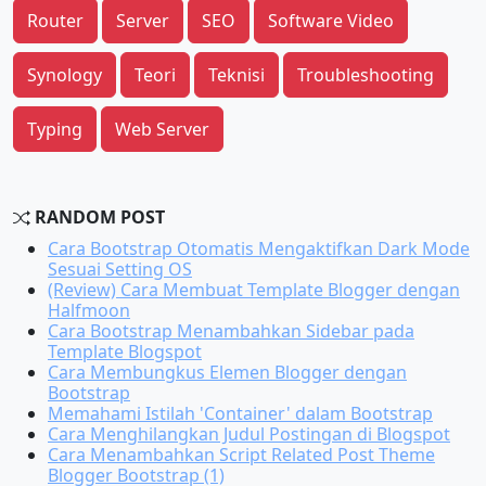
Router
Server
SEO
Software Video
Synology
Teori
Teknisi
Troubleshooting
Typing
Web Server
RANDOM POST
Cara Bootstrap Otomatis Mengaktifkan Dark Mode
Sesuai Setting OS
(Review) Cara Membuat Template Blogger dengan
Halfmoon
Cara Bootstrap Menambahkan Sidebar pada
Template Blogspot
Cara Membungkus Elemen Blogger dengan
Bootstrap
Memahami Istilah 'Container' dalam Bootstrap
Cara Menghilangkan Judul Postingan di Blogspot
Cara Menambahkan Script Related Post Theme
Blogger Bootstrap (1)