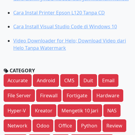
Cara Instal Printer Epson L120 Tanpa CD
Cara Install Visual Studio Code di Windows 10
Video Downloader for Helo; Download Video dari
Helo Tanpa Watermark
CATEGORY
Accurate
Android
CMS
Duit
Email
File Server
Firewall
Fortigate
Hardware
Hyper-V
Kreator
Mengetik 10 Jari
NAS
Network
Odoo
Office
Python
Review