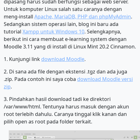
dipasang harus sudah berfungsi sebagai web server.
Untuk komputer Linux salah satu caranya dengan
meng-install
Apache, MariaDB, PHP dan phpMyAdmin
.
Sedangkan sistem operasi lain, blog ini baru ada
tutorial
Xampp untuk Windows 10
. Selengkapnya,
berikut ini cara membuat e-learning system dengan
Moodle 3.11 yang di install di Linux Mint 20.2 Cinnamon.
1. Kunjungi link
download Moodle
.
2. Di sana ada file dengan ekstensi .tgz dan ada juga
.zip. Pada contoh ini saya coba
download Moodle versi
zip
.
3. Pindahkan hasil download tadi ke direktori
/var/www/html. Tentunya harus masuk dengan akun
root terlebih dahulu. Caranya tinggal klik kanan dan
pilih open as root pada folder terkait.