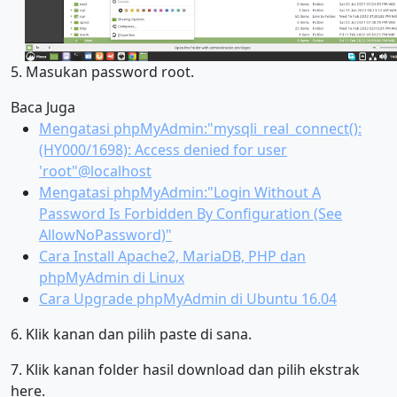
5. Masukan password root.
Baca Juga
Mengatasi phpMyAdmin:"mysqli_real_connect():
(HY000/1698): Access denied for user
'root"@localhost
Mengatasi phpMyAdmin:"Login Without A
Password Is Forbidden By Configuration (See
AllowNoPassword)"
Cara Install Apache2, MariaDB, PHP dan
phpMyAdmin di Linux
Cara Upgrade phpMyAdmin di Ubuntu 16.04
6. Klik kanan dan pilih paste di sana.
7. Klik kanan folder hasil download dan pilih ekstrak
here.