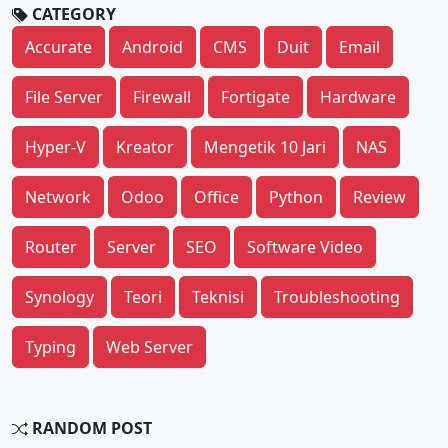
CATEGORY
Accurate
Android
CMS
Duit
Email
File Server
Firewall
Fortigate
Hardware
Hyper-V
Kreator
Mengetik 10 Jari
NAS
Network
Odoo
Office
Python
Review
Router
Server
SEO
Software Video
Synology
Teori
Teknisi
Troubleshooting
Typing
Web Server
RANDOM POST