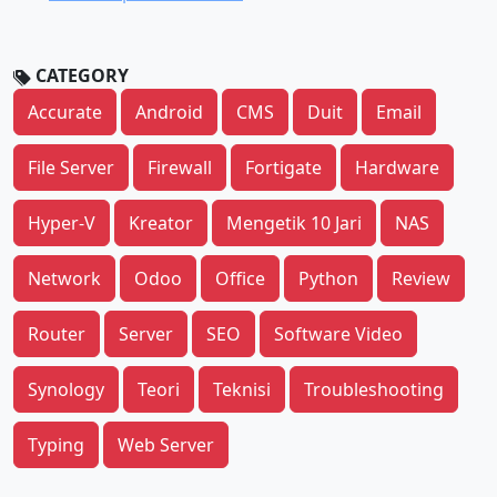
CATEGORY
Accurate
Android
CMS
Duit
Email
File Server
Firewall
Fortigate
Hardware
Hyper-V
Kreator
Mengetik 10 Jari
NAS
Network
Odoo
Office
Python
Review
Router
Server
SEO
Software Video
Synology
Teori
Teknisi
Troubleshooting
Typing
Web Server