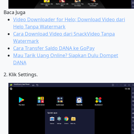
Baca Juga
Video Downloader for Helo; Download Video dari
Helo Tanpa Watermark
Cara Download Video dari SnackVideo Tanpa
Watermark
Cara Transfer Saldo DANA ke GoPay
Mau Tarik Uang Online? Siapkan Dulu Dompet
DANA
2. Klik Settings.