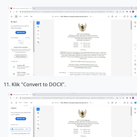
11. Klik "Convert to DOCX".