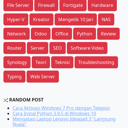
File Server
Firewall
Fortigate
Hardware
Hyper-V
Kreator
Mengetik 10 Jari
NAS
Network
Odoo
Office
Python
Review
Router
Server
SEO
Software Video
Synology
Teori
Teknisi
Troubleshooting
Typing
Web Server
RANDOM POST
Cara Aktivasi Windows 7 Pro dengan Telepon
Cara Instal Python 3.9.5 di Windows 10
Mengatasi Laptop Lenovo Ideapad 3 "Langsung
Nyala"