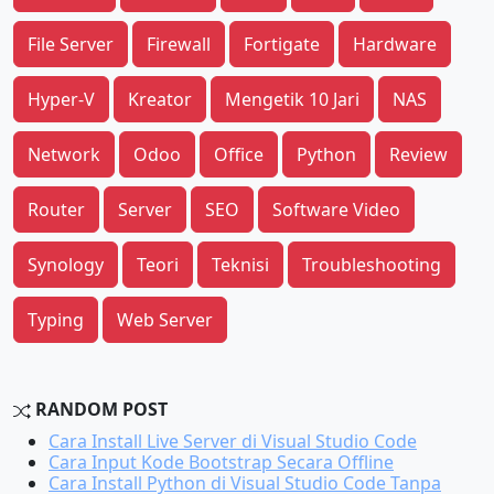
File Server
Firewall
Fortigate
Hardware
Hyper-V
Kreator
Mengetik 10 Jari
NAS
Network
Odoo
Office
Python
Review
Router
Server
SEO
Software Video
Synology
Teori
Teknisi
Troubleshooting
Typing
Web Server
RANDOM POST
Cara Install Live Server di Visual Studio Code
Cara Input Kode Bootstrap Secara Offline
Cara Install Python di Visual Studio Code Tanpa