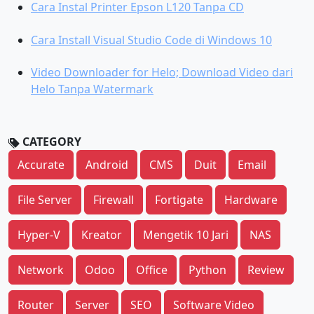
Cara Instal Printer Epson L120 Tanpa CD
Cara Install Visual Studio Code di Windows 10
Video Downloader for Helo; Download Video dari
Helo Tanpa Watermark
CATEGORY
Accurate
Android
CMS
Duit
Email
File Server
Firewall
Fortigate
Hardware
Hyper-V
Kreator
Mengetik 10 Jari
NAS
Network
Odoo
Office
Python
Review
Router
Server
SEO
Software Video