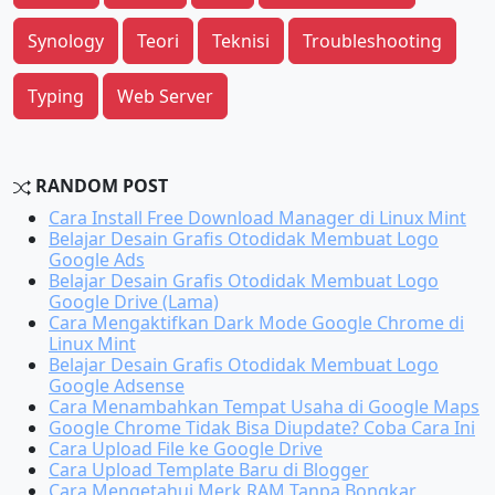
Synology
Teori
Teknisi
Troubleshooting
Typing
Web Server
RANDOM POST
Cara Install Free Download Manager di Linux Mint
Belajar Desain Grafis Otodidak Membuat Logo
Google Ads
Belajar Desain Grafis Otodidak Membuat Logo
Google Drive (Lama)
Cara Mengaktifkan Dark Mode Google Chrome di
Linux Mint
Belajar Desain Grafis Otodidak Membuat Logo
Google Adsense
Cara Menambahkan Tempat Usaha di Google Maps
Google Chrome Tidak Bisa Diupdate? Coba Cara Ini
Cara Upload File ke Google Drive
Cara Upload Template Baru di Blogger
Cara Mengetahui Merk RAM Tanpa Bongkar