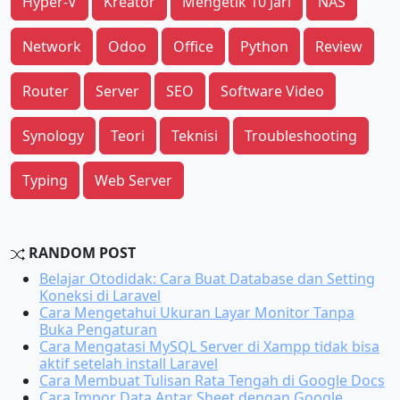
Hyper-V
Kreator
Mengetik 10 Jari
NAS
Network
Odoo
Office
Python
Review
Router
Server
SEO
Software Video
Synology
Teori
Teknisi
Troubleshooting
Typing
Web Server
RANDOM POST
Belajar Otodidak: Cara Buat Database dan Setting
Koneksi di Laravel
Cara Mengetahui Ukuran Layar Monitor Tanpa
Buka Pengaturan
Cara Mengatasi MySQL Server di Xampp tidak bisa
aktif setelah install Laravel
Cara Membuat Tulisan Rata Tengah di Google Docs
Cara Impor Data Antar Sheet dengan Google